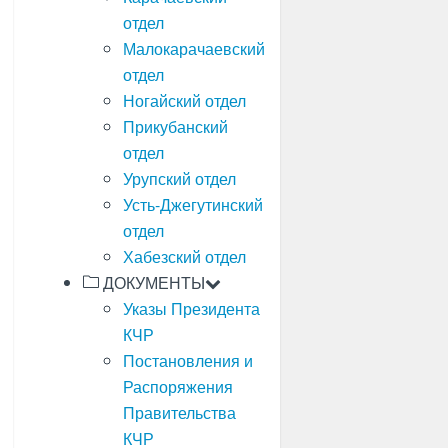
отдел
Малокарачаевский
отдел
Ногайский отдел
Прикубанский
отдел
Урупский отдел
Усть-Джегутинский
отдел
Хабезский отдел
ДОКУМЕНТЫ
Указы Президента
КЧР
Постановления и
Распоряжения
Правительства
КЧР