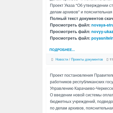
Проект Указа "Об утверждении с
делам архивов" и пояснительная 
Полный текст документов скач
Просмотреть файл:
novaya-str
Просмотреть файл:
novyy-ukaz
Просмотреть файл:
poyasnitel
ПОДРОБНЕЕ...
Новости
/
Проекты документов
11
Проект постановления Правител
работников республиканских го
Управлению Карачаево-Черкесск
О введении новой системы оплат
бюджетных учреждений, подведо
по делам архивов, пояснительна