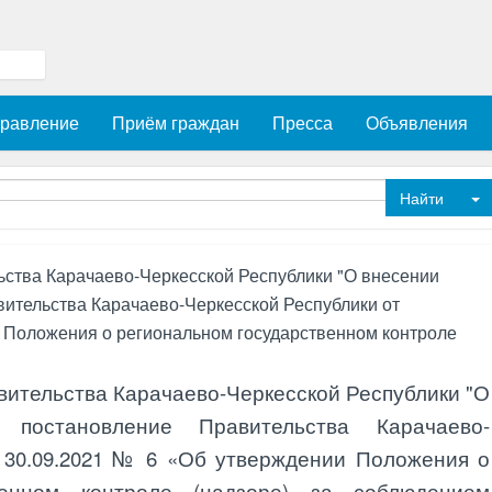
равление
Приём граждан
Пресса
Объявления
T
ства Карачаево-Черкесской Республики "О внесении
ительства Карачаево-Черкесской Республики от
 Положения о региональном государственном контроле
вительства Карачаево-Черкесской Республики "О
постановление Правительства Карачаево-
 30.09.2021 № 6 «Об утверждении Положения о
венном контроле (надзоре) за соблюдением